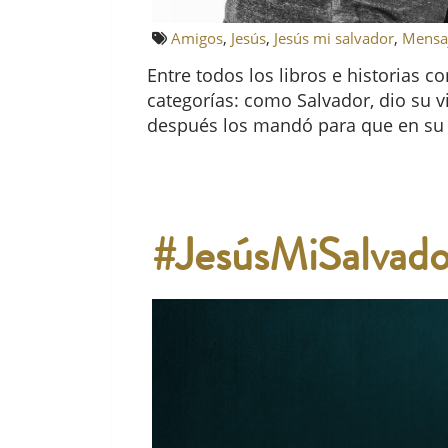
Amigos
,
Jesús
,
Jesús mi salvador
,
Mensa
Entre todos los libros e historias c
categorías: como Salvador, dio su 
después los mandó para que en su n
#JesúsMiSalvado