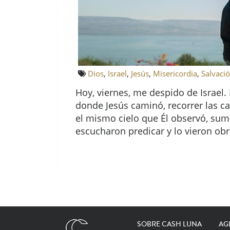
Dios
,
Israel
,
Jesús
,
Misericordia
,
Salvaci
Hoy, viernes, me despido de Israel.
donde Jesús caminó, recorrer las ca
el mismo cielo que Él observó, sume
escucharon predicar y lo vieron o
SOBRE CASH LUNA
AG