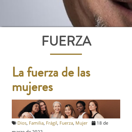
FUERZA
La fuerza de las
mujeres
Dios
,
Familia
,
Frágil
,
Fuerza
,
Mujer
18 de
marzo de 2022