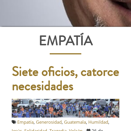
EMPATÍA
Siete oficios, catorce
necesidades
Empatía
,
Generosidad
,
Guatemala
,
Humildad
,
Jesús
,
Solidaridad
,
Tragedia
,
Volcán
26 de