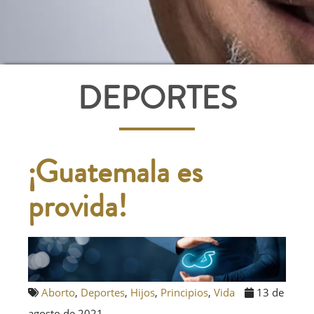
DEPORTES
¡Guatemala es
provida!
Aborto
,
Deportes
,
Hijos
,
Principios
,
Vida
13 de
agosto de 2021