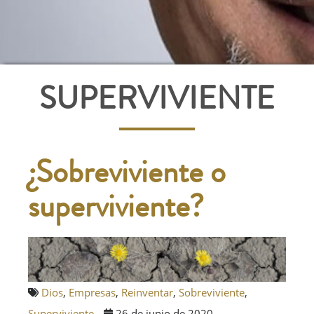
SUPERVIVIENTE
¿Sobreviviente o
superviviente?
Dios
,
Empresas
,
Reinventar
,
Sobreviviente
,
Superviviente
26 de junio de 2020