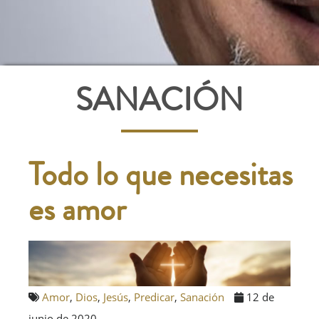
SANACIÓN
Todo lo que necesitas
es amor
Amor
,
Dios
,
Jesús
,
Predicar
,
Sanación
12 de
junio de 2020