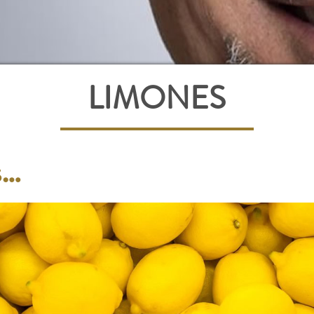
LIMONES
s…