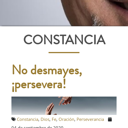
CONSTANCIA
No desmayes,
¡persevera!
Constancia
,
Dios
,
Fe
,
Oración
,
Perseverancia
04 de septiembre de 2020