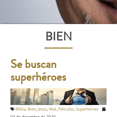
BIEN
Se buscan
superhéroes
Biblia
,
Bien
,
Jesús
,
Mal
,
Películas
,
Superhéroes
04 de diciembre de 2020