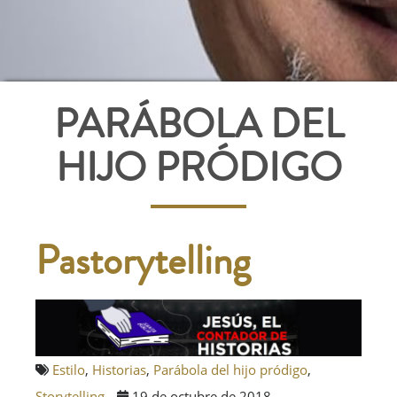
PARÁBOLA DEL
HIJO PRÓDIGO
Pastorytelling
Estilo
,
Historias
,
Parábola del hijo pródigo
,
Storytelling
19 de octubre de 2018