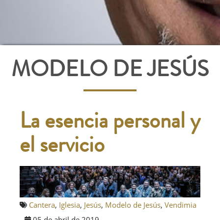
MODELO DE JESÚS
La esencia personal y
el servicio
Cantera
,
Iglesia
,
Jesús
,
Modelo de Jesús
,
Vendimia
05 de abril de 2019