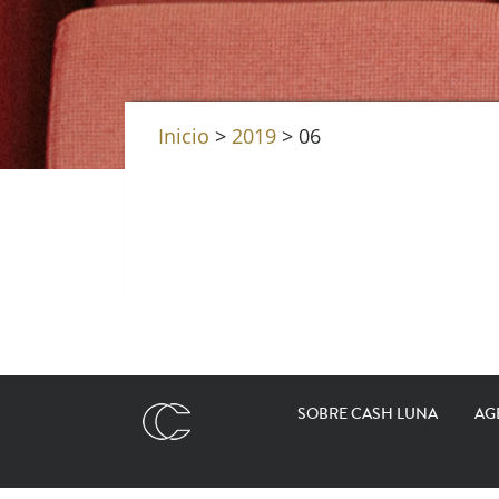
Inicio
>
2019
>
06
SOBRE CASH LUNA
AG